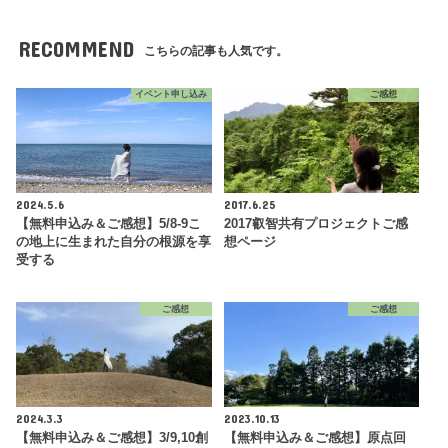
RECOMMEND
こちらの記事も人気です。
イベント申し込み
ご感想
2024.5.6
2017.6.25
【無料申込み＆ご感想】5/8-9こ
2017叡智共有プロジェクトご感
の地上に生まれた自分の根源を享
想ページ
受する
ご感想
ご感想
2024.3.3
2023.10.13
【無料申込み＆ご感想】3/9,10創
【無料申込み＆ご感想】原点回