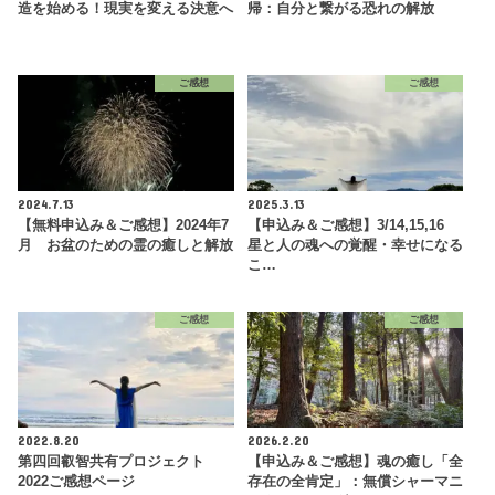
造を始める！現実を変える決意へ
帰：自分と繋がる恐れの解放
ご感想
ご感想
2024.7.13
2025.3.13
【無料申込み＆ご感想】2024年7
【申込み＆ご感想】3/14,15,16
月 お盆のための霊の癒しと解放
星と人の魂への覚醒・幸せになる
こ…
ご感想
ご感想
2022.8.20
2026.2.20
第四回叡智共有プロジェクト
【申込み＆ご感想】魂の癒し「全
2022ご感想ページ
存在の全肯定」：無償シャーマニ