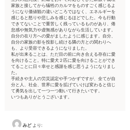
家族と接してから犠牲のカルマをものすごく感じるよ
うになり価値観の違いどころではなく、エネルギーを
感じると怒りや悲しみを感じるほどでした。今も行動
できてないことで重苦しく残っているものがあり、倦
怠感や無気力や虚無感がありながら生活しています。
自分の在り方への愛がましたように感じます。自分、
自分の家族の影を投影し続ける隣の方との関わりへ
も、より受容できるようになりました。
私が出来ることは、ただ目の前に向き合える存在に愛
を向けること。特に愛犬２匹に愛を向けることができ
てることに日々幸せと感謝を感じ思うようになりまし
た。
手続きや主人の労災認定や手つかずですが、全てが自
分と人、社会、世界に愛を拡げていけば変わると信じ
て勇気を出して一つ一つ動いて行きたいです。
いつもありがとうございます。
みど
より: