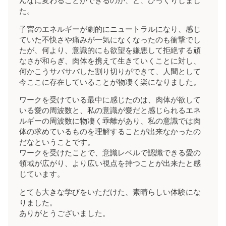
んなに変わることができるのか、と、びっくりしまし
た。
子宮のエネルギーが劇的にニュートラルになり、感じ
ていた不快さや痛みが一気になくなったのも衝撃でし
たが、何より、意識的にも欲望を嫌悪して拒絶する頑
なさが和らぎ、肉体を携えて生きていくことに対し、
何かこうサバサバした割り切りができて、人間として
今ここに存在していることが物凄く楽になりました。
ワークを受けている最中に感じたのは、肉体が欲して
いる愛の周波数と、私の意識が愛だと感じられるエネ
ルギーの周波数に物凄く乖離があり、私の意識では肉
体の求めているものを理解することが出来なかったの
だなということです。
ワークを受けたことで、意識レベルで認識できる愛の
領域が広がり、より広い視点を持つことが出来たと感
じています。
とても大きな学びをいただけた、素晴らしい体験にな
りました。
ありがとうございました。