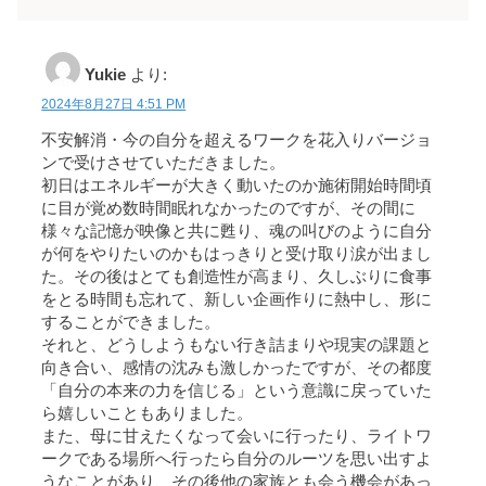
Yukie
より:
2024年8月27日 4:51 PM
不安解消・今の自分を超えるワークを花入りバージョ
ンで受けさせていただきました。
初日はエネルギーが大きく動いたのか施術開始時間頃
に目が覚め数時間眠れなかったのですが、その間に
様々な記憶が映像と共に甦り、魂の叫びのように自分
が何をやりたいのかもはっきりと受け取り涙が出まし
た。その後はとても創造性が高まり、久しぶりに食事
をとる時間も忘れて、新しい企画作りに熱中し、形に
することができました。
それと、どうしようもない行き詰まりや現実の課題と
向き合い、感情の沈みも激しかったですが、その都度
「自分の本来の力を信じる」という意識に戻っていた
ら嬉しいこともありました。
また、母に甘えたくなって会いに行ったり、ライトワ
ークである場所へ行ったら自分のルーツを思い出すよ
うなことがあり、その後他の家族とも会う機会があっ