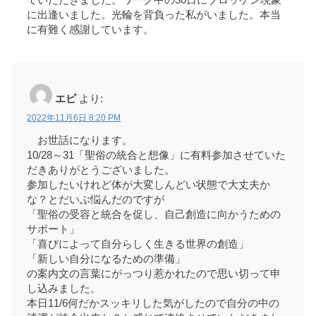
に出逢いました。光輪を背負った私がいました。本当
に有難く感謝しています。
エビ
より:
2022年11月6日 8:20 PM
お世話になります。
10/28～31「聖俗の統合と想像」に有料参加させていた
だきありがとうございました。
参加したいけれど体が大変しんどい状態で大丈夫か
な？とだいぶ悩んだのですが
「聖俗の受容と統合を促し、自己創造に向かうための
サポート」
「喜びによって自分らしく生きる世界の創造」
「新しい自分になるための準備」
の案内文の言葉にがっつり惹かれたので思い切って申
し込みました。
本日11/6何だかスッキリした気がしたので自分の中の