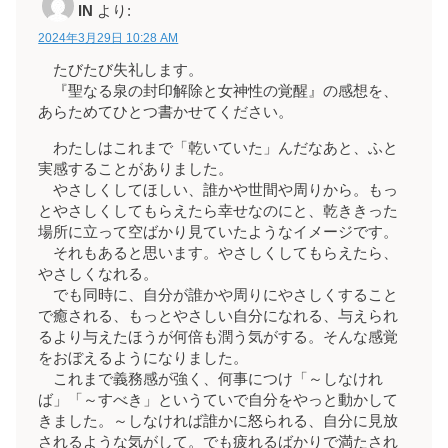
IN
より:
2024年3月29日 10:28 AM
たびたび失礼します。
『聖なる泉の封印解除と女神性の覚醒』の感想を、
あらためてひとつ書かせてください。
わたしはこれまで「乾いていた」んだなあと、ふと
実感することがありました。
やさしくしてほしい、誰かや世間や周りから。もっ
とやさしくしてもらえたら幸せなのにと、乾ききった
場所に立って空ばかり見ていたようなイメージです。
それもあると思います。やさしくしてもらえたら、
やさしくなれる。
でも同時に、自分が誰かや周りにやさしくすること
で癒される、もっとやさしい自分になれる、与えられ
るより与えたほうが何倍も潤う気がする。そんな感覚
をおぼえるようになりました。
これまで義務感が強く、何事につけ「～しなけれ
ば」「～すべき」というていで自分をやっと動かして
きました。～しなければ誰かに怒られる、自分に見放
されるような気がして。でも疲れるばかりで満たされ