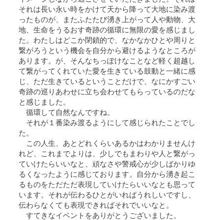
それは長い永い時をかけて天から降って大地に染み渡
ったものが、またふたたび湧き上がって人や動物、大
地、生命をうるおす奇跡の循環に無限の愛を感じまし
た。わたしはどこか閉鎖的で、なかなかひとや周りと
繋がろうという機会を自分から避けるようなところが
あります。が、そんなちっぽけなことなど軽く超越し
て繋がってくれていた愛を生きている鼓動と一緒に感
じ、ただ生きているということだけで、なにかすごい
奇跡の巡りあわせに立ち会わせてもらっているのだな
と感じました。
循環して自然なんですね。
それが１番染み渡るようにして感じられたことでし
た。
この人生、あとどれくらいあるかはわかりませんけ
れど、これまでよりは、少しでもまわりや人と繋がっ
ていけたらいいなと、頑なさや警戒心が少しばかりゆ
るくなったように感じております。自分から湧き起こ
るものをただただ表現していけたらいいなとも思って
います。それが伝わるひとがいればうれしいですし、
伝わらなくても表現できればそれでいいなと。
すてきなイベントをありがとうございました。