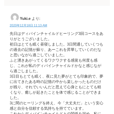
Yuki.e
より:
2020年12月18日 11:13 AM
先日はディバインチャイルドヒーリング3回コースをあ
りがとうございました。
初日はとても眠く昼寝しました。3日間通していくつも
の過去の記憶が蘇り、あーこれを昇華していくのだな
と思いながら過ごしていました。
ふと湧きあがってくるワクワクする感覚も何度も感
じ、これが私のディバインチャイルドかなと感じなが
ら過ごしました。
3日目もとても眠く、夜に見た夢がとても印象的で、夢
に出てきたある時の記憶の中から楽しかったものだけ
が残り、それでいいんだと思えて心身ともにとても軽
くなり、癒しが起きたことを体で感じることができま
した。
3に間のヒーリングを終え、今「大丈夫だ」という安心
感と自分を信頼する気持ちを持てています。
これからディバインチャイルドとの関係を深め、私に