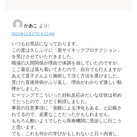
かあこ
より:
2021年11月27日 4:12 AM
いつもお世話になっております。
この度は久しぶりに「新サイキックプロテクション」
を受けさせていただきました。
職場の人間関係が理由で体調を崩していたのですが、
ここ最近は落ち着いてきたので、自分でも行えますが
あえて直子さんより施術して頂く方法を選びました。
受けた直後持病がぶり返し、理由がわからず激しい動
悸がしました。
ヒーリングでこういった好転反応みたいな症状は初め
てだったので、ひどく動揺しました。
事前の注意事項に「覚醒による浄化もある」と記載さ
れてるので、必要なことだったかもしれません。
もちろん酷いようでしたら医療機関に受診しに行こう
と思います。
でも、これも何かの学びかもしれないと日々内省し、