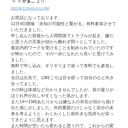
かぁこ
より:
2022年12月4日 6:11 PM
お世話になっております。
12月4日開催「未知の可能性と繋がる」有料参加させて
いただきました。
申し込んだ前後から人間関係でトラブルが起き、嫌だ
と思う人の言葉が頭から離れず悶々としてました。
最近内的ワークを受けることを勧められていたのです
が怖かったので、その一歩になれたら良いと受けてみ
ました。
無料で申し込み、ギリギリまで迷って有料でも参加し
ました。
当日は出先で、13時ごろは目を瞑って自分の心と向き
合ってました。
その時は体感など分かりませんでしたが、首の凝りが
ほぐれ声が出しやすくなった気がします。
また14〜15時あたりからは嫌な人の存在が頭から抜け
出た感じがしました。外的要因だけじゃなく自分の未
来を考えようと、わくわくした前向きな気持ちが戻っ
てきたように思えます。
また時間が空いたら変わると思うので、これからの変