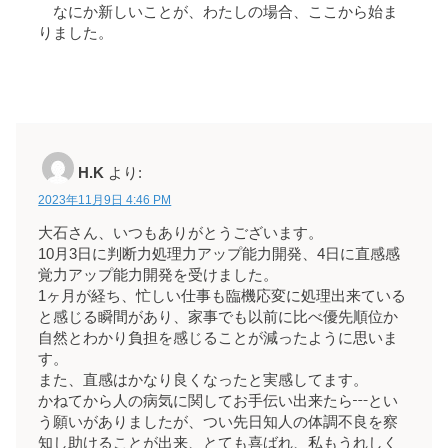
なにか新しいことが、わたしの場合、ここから始ま
りました。
H.K
より:
2023年11月9日 4:46 PM
大石さん、いつもありがとうございます。
10月3日に判断力処理力アップ能力開発、4日に直感感
覚力アップ能力開発を受けました。
1ヶ月が経ち、忙しい仕事も臨機応変に処理出来ている
と感じる瞬間があり、家事でも以前に比べ優先順位か
自然とわかり負担を感じることが減ったように思いま
す。
また、直感はかなり良くなったと実感してます。
かねてから人の病気に関してお手伝い出来たら┅とい
う願いがありましたが、つい先日知人の体調不良を察
知し助けることが出来、とても喜ばれ、私もうれしく