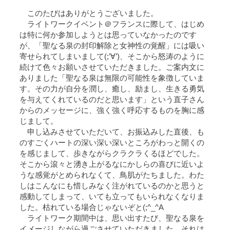
このたびはありがとうございました。
ライトワークイベント＠フランスに際して、はじめ
は特に何か参加しようとは思っていなかったのです
が、「聖なる泉の封印解除と女神性の覚醒」には吸い
寄せられてしまいまして(;’∀’)、そこから怒涛のように
続けて色々お願いさせていただきました。ご案内文に
ありました「聖なる泉は無限の可能性を象徴していま
す。その力が自分を潤し、癒し、励まし、生きる勇気
を与えてくれているのだと思います」という直子さん
からのメッセージに、強く強く呼応するものを胸に感
じまして。
申し込みさせていただいて、お振込みした直後、も
のすごくハートの深い深い深いところがわっと開くの
を感じまして、歩きながらクラクラくるほどでした。
そこから滾々と湧き上がるなにかしらの喜びに近いよ
うな感覚がとめられなくて、鳥肌がたちました。わた
しはこんなにも惜しみなく注がれているのかと思うと
感動してしまって、いても立ってもいられなくなりま
した。枯れている場合じゃないぞと(;^_^A
ライトワーク期間中は、思い出すたび、聖なる泉を
イメージしながら過ごさせていただきました。それは