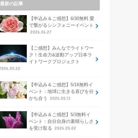
最新の記事
【申込み＆ご感想】6/30無料 愛
で繋がるシンフォニーイベント
2026.06.27
【ご感想】みんなでライトワー
ク！生命力&波動アップ日本ラ
イトワークプロジェクト
2026.05.22
【申込み＆ご感想】5/16無料イ
ベント：地球に生きる喜びを分
かち合う
2026.05.13
【申込み＆ご感想】5/3無料イ
ベント：自分自身の素晴らしさ
を受け取る
2026.05.02