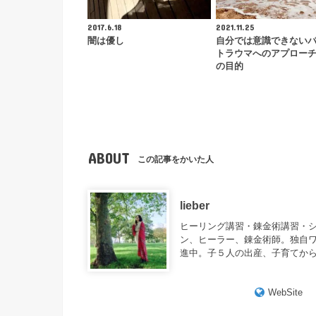
2017.6.18
2021.11.25
闇は優し
自分では意識できない
トラウマへのアプロー
の目的
ABOUT
この記事をかいた人
lieber
ヒーリング講習・錬金術講習・
ン、ヒーラー、錬金術師。独自
進中。子５人の出産、子育てか
WebSite