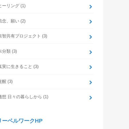
ヒーリング
(1)
信念、願い
(2)
叡智共有プロジェクト
(3)
未分類
(3)
真実に生きること
(3)
覚醒
(3)
随想 日々の暮らしから
(1)
リーベルワークHP