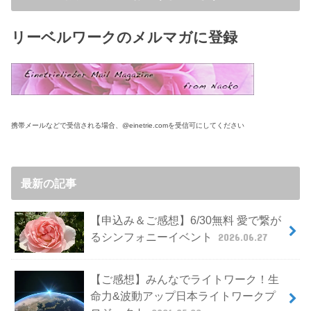
リーベルワークのメルマガに登録
携帯メールなどで受信される場合、@einetrie.comを受信可にしてください
最新の記事
【申込み＆ご感想】6/30無料 愛で繋が
るシンフォニーイベント
2026.06.27
【ご感想】みんなでライトワーク！生
命力&波動アップ日本ライトワークプ