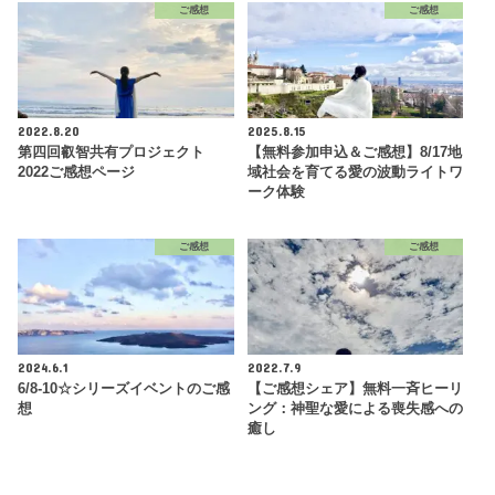
ご感想
ご感想
2022.8.20
2025.8.15
第四回叡智共有プロジェクト
【無料参加申込＆ご感想】8/17地
2022ご感想ページ
域社会を育てる愛の波動ライトワ
ーク体験
ご感想
ご感想
2024.6.1
2022.7.9
6/8-10☆シリーズイベントのご感
【ご感想シェア】無料一斉ヒーリ
想
ング：神聖な愛による喪失感への
癒し