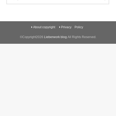
About copyright
Privacy Policy
©Copyright2026
Lieberwork blog
.All Rights Reserved.