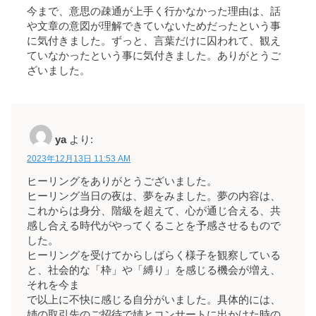
今まで、意思の疎通が上手く行かなかった理由は、話
や文章の意図が理解できていないためだったという事
に気付きました。ずっと、言葉だけに囚われて、観え
ていなかったという事に気付きました。ありがとうご
ざいました。
ya
より:
2023年12月13日 11:53 AM
ヒーリングをありがとうございました。
ヒーリング当日の夜は、夢をみました。夢の内容は、
これからは身分、階級を超えて、心が通じ合える、共
感し合える時代がやってくることを予感させるもので
した。
ヒーリングを受けてからしばらく様子を観察している
と、社会的な「枠」や「縛り」を感じる機会が増え、
それを今ま
で以上に不快に感じる自分がいました。具体的には、
姉の取引先のご招待で姉とコンサートに出かけた時の