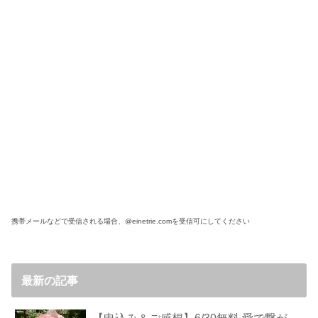
携帯メールなどで受信される場合、@einetrie.comを受信可にしてください
最新の記事
【申込み＆ご感想】6/30無料 愛で繋が
るシンフォニーイベント
2026.06.27
【ご感想＆シェア】みんなでライトワ
ーク！生命力&波動アップ日本ライト
ワークプロジェクト
2026.05.22
【申込み＆ご感想】5/16無料イベン
ト：地球に生きる喜びを分かち合う
2026.05.13
【申込み＆ご感想】5/3無料イベント：