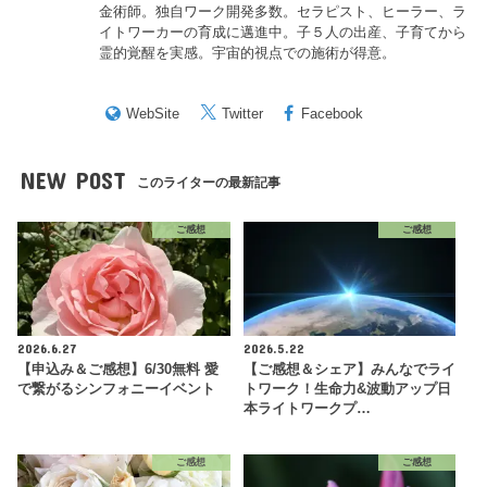
金術師。独自ワーク開発多数。セラピスト、ヒーラー、ラ
イトワーカーの育成に邁進中。子５人の出産、子育てから
霊的覚醒を実感。宇宙的視点での施術が得意。
WebSite
Twitter
Facebook
NEW POST
このライターの最新記事
ご感想
ご感想
2026.6.27
2026.5.22
【申込み＆ご感想】6/30無料 愛
【ご感想＆シェア】みんなでライ
で繋がるシンフォニーイベント
トワーク！生命力&波動アップ日
本ライトワークプ…
ご感想
ご感想