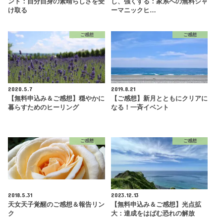
ント：自分自身の素晴らしさを受
し、強くする：家系への無料シャ
け取る
ーマニックヒ…
ご感想
ご感想
2020.5.7
2019.8.21
【無料申込み＆ご感想】穏やかに
【ご感想】新月とともにクリアに
暮らすためのヒーリング
なる！一斉イベント
ご感想
ご感想
2018.5.31
2023.12.13
天女天子覚醒のご感想＆報告リン
【無料申込み＆ご感想】光点拡
ク
大：達成をはばむ恐れの解放