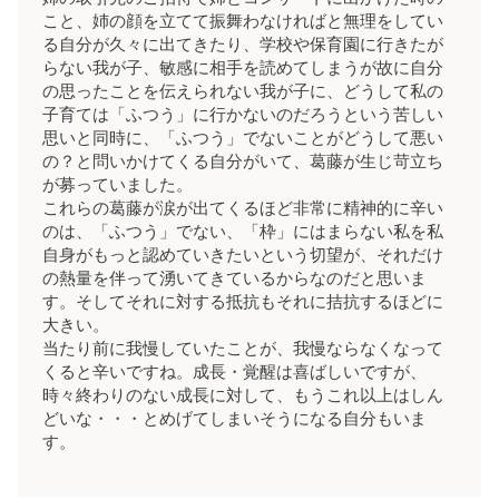
こと、姉の顔を立てて振舞わなければと無理をしてい
る自分が久々に出てきたり、学校や保育園に行きたが
らない我が子、敏感に相手を読めてしまうが故に自分
の思ったことを伝えられない我が子に、どうして私の
子育ては「ふつう」に行かないのだろうという苦しい
思いと同時に、「ふつう」でないことがどうして悪い
の？と問いかけてくる自分がいて、葛藤が生じ苛立ち
が募っていました。
これらの葛藤が涙が出てくるほど非常に精神的に辛い
のは、「ふつう」でない、「枠」にはまらない私を私
自身がもっと認めていきたいという切望が、それだけ
の熱量を伴って湧いてきているからなのだと思いま
す。そしてそれに対する抵抗もそれに拮抗するほどに
大きい。
当たり前に我慢していたことが、我慢ならなくなって
くると辛いですね。成長・覚醒は喜ばしいですが、
時々終わりのない成長に対して、もうこれ以上はしん
どいな・・・とめげてしまいそうになる自分もいま
す。